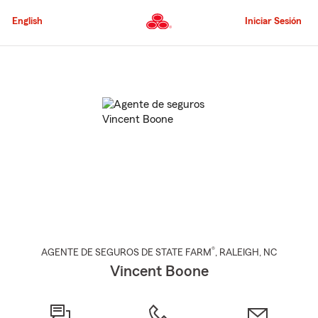
Pasar
al
English
Iniciar Sesión
contenido
principal
Comienzo
del
contenido
principal
®
AGENTE DE SEGUROS DE STATE FARM
,
RALEIGH
, NC
Vincent Boone