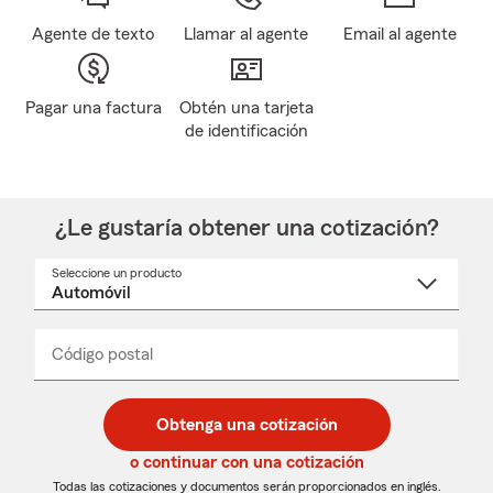
Agente de texto
Llamar al agente
Email al agente
Pagar una factura
Obtén una tarjeta
de identificación
¿Le gustaría obtener una cotización?
Seleccione un producto
Seleccione
un
nombre
de
producto
del
Código postal
Ingresa
Ingresa
_____
menú
un
un
desplegable
código
código
postal
postal
Obtenga una cotización
de
de
5
5
o continuar con una cotización
dígitos
dígitos
Todas las cotizaciones y documentos serán proporcionados en inglés.