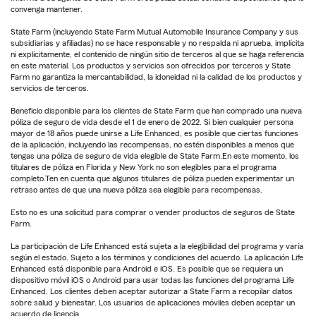
convenga mantener.
State Farm (incluyendo State Farm Mutual Automobile Insurance Company y sus
subsidiarias y afiliadas) no se hace responsable y no respalda ni aprueba, implícita
ni explícitamente, el contenido de ningún sitio de terceros al que se haga referencia
en este material. Los productos y servicios son ofrecidos por terceros y State
Farm no garantiza la mercantabilidad, la idoneidad ni la calidad de los productos y
servicios de terceros.
Beneficio disponible para los clientes de State Farm que han comprado una nueva
póliza de seguro de vida desde el 1 de enero de 2022. Si bien cualquier persona
mayor de 18 años puede unirse a Life Enhanced, es posible que ciertas funciones
de la aplicación, incluyendo las recompensas, no estén disponibles a menos que
tengas una póliza de seguro de vida elegible de State Farm.En este momento, los
titulares de póliza en Florida y New York no son elegibles para el programa
completo.Ten en cuenta que algunos titulares de póliza pueden experimentar un
retraso antes de que una nueva póliza sea elegible para recompensas.
Esto no es una solicitud para comprar o vender productos de seguros de State
Farm.
La participación de Life Enhanced está sujeta a la elegibilidad del programa y varía
según el estado. Sujeto a los términos y condiciones del acuerdo. La aplicación Life
Enhanced está disponible para Android e iOS. Es posible que se requiera un
dispositivo móvil iOS o Android para usar todas las funciones del programa Life
Enhanced. Los clientes deben aceptar autorizar a State Farm a recopilar datos
sobre salud y bienestar. Los usuarios de aplicaciones móviles deben aceptar un
acuerdo de licencia.