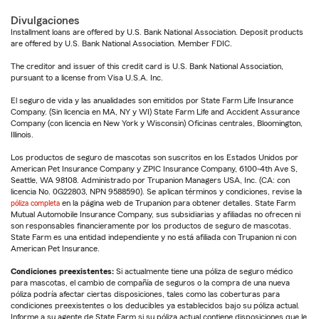
Divulgaciones
Installment loans are offered by U.S. Bank National Association. Deposit products
are offered by U.S. Bank National Association. Member FDIC.
The creditor and issuer of this credit card is U.S. Bank National Association,
pursuant to a license from Visa U.S.A. Inc.
El seguro de vida y las anualidades son emitidos por State Farm Life Insurance
Company. (Sin licencia en MA, NY y WI) State Farm Life and Accident Assurance
Company (con licencia en New York y Wisconsin) Oficinas centrales, Bloomington,
Illinois.
Los productos de seguro de mascotas son suscritos en los Estados Unidos por
American Pet Insurance Company y ZPIC Insurance Company, 6100-4th Ave S,
Seattle, WA 98108. Administrado por Trupanion Managers USA, Inc. (CA: con
licencia No. 0G22803, NPN 9588590). Se aplican términos y condiciones, revise la
póliza completa
en la página web de Trupanion para obtener detalles. State Farm
Mutual Automobile Insurance Company, sus subsidiarias y afiliadas no ofrecen ni
son responsables financieramente por los productos de seguro de mascotas.
State Farm es una entidad independiente y no está afiliada con Trupanion ni con
American Pet Insurance.
Condiciones preexistentes:
Si actualmente tiene una póliza de seguro médico
para mascotas, el cambio de compañía de seguros o la compra de una nueva
póliza podría afectar ciertas disposiciones, tales como las coberturas para
condiciones preexistentes o los deducibles ya establecidos bajo su póliza actual.
Informe a su agente de State Farm si su póliza actual contiene disposiciones que le